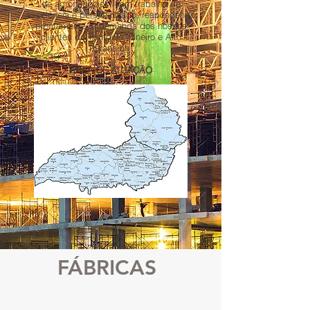
de agronegócios, com trabalho de
excelência e personalizado, respondendo
prontamente a demanda dos nossos
clientes do Triangulo Mineiro e Alto
Paranaíba.
ÁREA DE ATUAÇÃO
FÁBRICAS