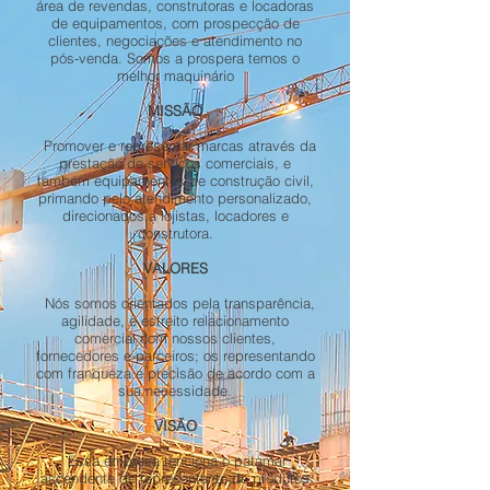
área de revendas, construtoras e locadoras
de equipamentos, com prospecção de
clientes, negociações e atendimento no
pós-venda.
Somos a prospera temos o
melhor maquinário
MISSÃ
O
Promover e representar marcas através da
prestação de serviços comerciais, e
também equipamentos de construção civil,
primando pelo atendimento personalizado,
direcionados a lojistas, locadores e
construtora.
VALORES
Nós somos orientados pela transparência,
agilidade, e estreito relacionamento
comercial com nossos clientes,
fornecedores e parceiros; os representando
com franqueza e precisão de acordo com a
sua necessidade.
VISÃ
O
Essa empresa tenciona o patamar
ascendente de representante de produtos